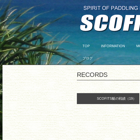
TOP
INFORMATION
M
ブログ
RECORDS
SCOFITS艇の戦績（19）