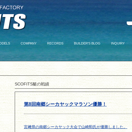
ODELS
COMPANY
RECORDS
BUILDER'S BLOG
INQUIRY
SCOFITS艇の戦績
第8回南郷シーカヤックマラソン優勝！
宮﨑県の南郷シーカヤック大会で山崎勲氏が優勝しました。