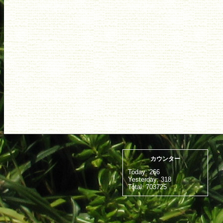
カウンター
Today:
266
Yesterday:
318
Total:
703725