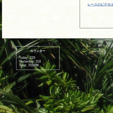
レースのビデオ
カウンター
Today:
229
Yesterday:
318
Total:
703688