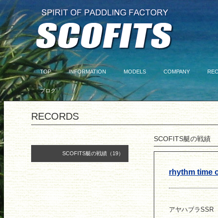
TOP
INFORMATION
MODELS
COMPANY
RE
ブログ
RECORDS
SCOFITS艇の戦績
SCOFITS艇の戦績（19）
rhythm time
アヤハブラSSR 