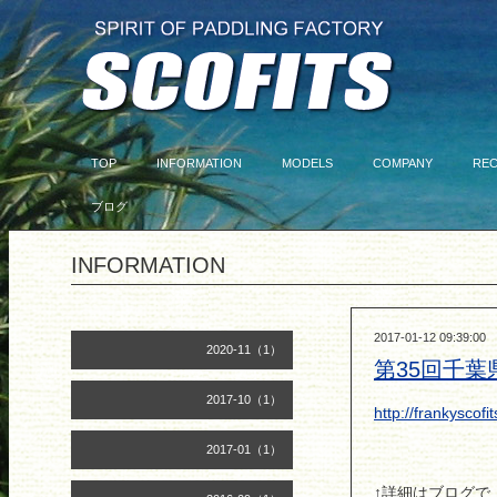
TOP
INFORMATION
MODELS
COMPANY
RE
ブログ
INFORMATION
2017-01-12 09:39:00
2020-11（1）
第35回千葉
2017-10（1）
http://frankyscof
2017-01（1）
↑詳細はブログで